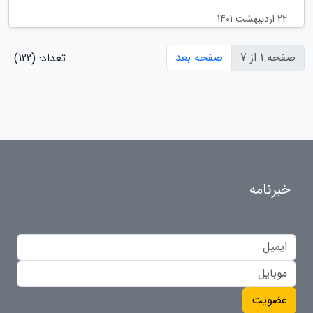
22 اردیبهشت 1401
صفحه 1 از 7
صفحه بعد
تعداد: (122)
خبرنامه
عضویت