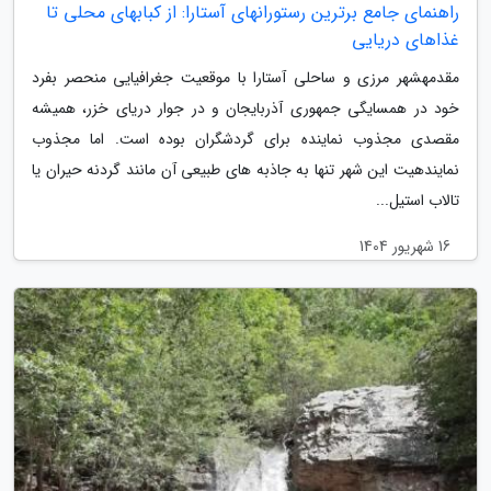
راهنمای جامع برترین رستورانهای آستارا: از کبابهای محلی تا
غذاهای دریایی
مقدمهشهر مرزی و ساحلی آستارا با موقعیت جغرافیایی منحصر بفرد
خود در همسایگی جمهوری آذربایجان و در جوار دریای خزر، همیشه
مقصدی مجذوب نماینده برای گردشگران بوده است. اما مجذوب
نمایندهیت این شهر تنها به جاذبه های طبیعی آن مانند گردنه حیران یا
تالاب استیل...
16 شهریور 1404