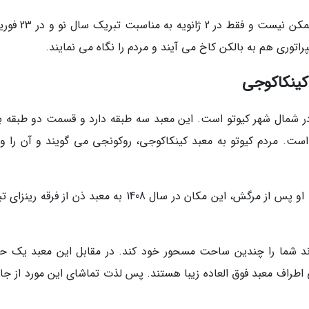
بازدید از این کاخ برای مردم عادی و جهانگرد ها ممکن نیست و 
پراتوری هم به بالکن کاخ می آیند و مردم را نگاه می نمایند.
 کینکاکوجی
ر شمال شهر کیوتو است. این معبد سه طبقه دارد و قسمت دو طبقه با
ست. مردم کیوتو به معبد کینکاکوجی، روکونجی می گویند و آن را وی
شوگون آشیکاگا یوشیمیتسو می دانند. طبق وصیت او پس از مرگش، این مکان در سال 1408 به معبد ذن از فرق
 زیبا می تواند شما را چندین ساحت مسحور خود کند. در مقابل این معبد یک
طراف معبد فوق العاده زیبا هستند. پس لذت تماشای این مورد از جا