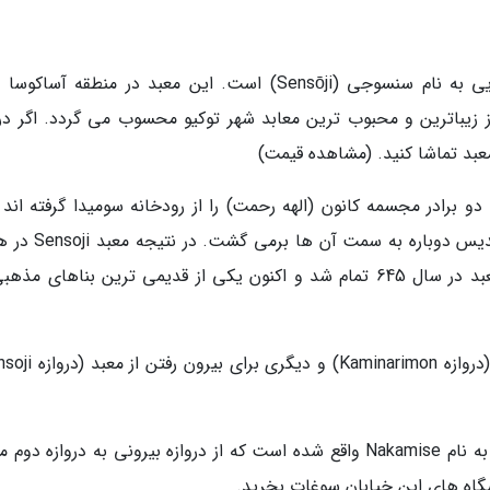
یکی دیگر از جاهای تماشای ژاپن یک معبد بودایی به نام سنسوجی (Sensōji) است. این معبد در منطقه آس
زیباترین و محبوب ترین معابد شهر توکیو محسوب می گردد. اگر در
معبد تماشا کنید. (مشاهده قیمت)
ای مردم ژاپن، در سال 628 میلادی، دو برادر مجسمه کانون (الهه رحمت) را از رودخانه سومیدا گرفته اند
وجودی که آن را به رودخانه برگرداندند، اما این تندیس دوباره 
نزدیکی برای الهه Kannon ساختند. ساخت این معبد در سال 645 تمام شد و اکنون یکی از قدیمی ترین بناهای م
در نزدیکی معبد سنجوگاهارا یک خیابان 200 متری به نام Nakamise واقع شده است که از دروازه بیرونی به دروازه د