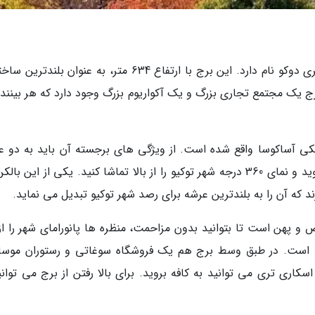
یکی از برترین جاهای تماشای ژاپن، برج اسکای تری دوکو نام دارد. این برج با ارتفاع 634 متر، به عنوان بل
برج یک مجتمع تجاری بزرگ و یک آکواریوم بزرگ وجود دارد که هر بینند
یکی آساکوسا واقع شده است. از ویژگی های برجسته آن باید به دو ع
(بالکن) اشاره کنیم که می توانید به این قسمت بروید و نمای 360 درجه شهر توکیو را از بالا تماشا کنید. یکی از این 
و پهن است تا بتوانید بدون مزاحمت، منظره ها پانورامای شهر را از ب
اسی است. در طبق وسط برج هم یک فروشگاه سوغاتی و رستوران موس
اری تری می توانید به کافه بروید. برای بالا رفتن از برج می توانید