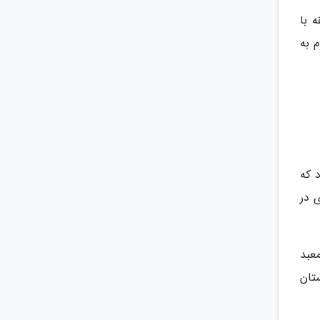
 با
 به
 که
 در
معبد
ستان