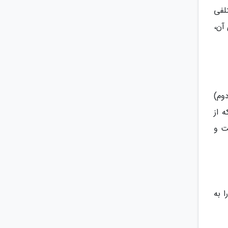
لفی
وجود دارد که شما می توانید از ارتفاع 233 متری آن،
ر سال 1945 (جنگ جهانی دوم)
 از
ت و
 به