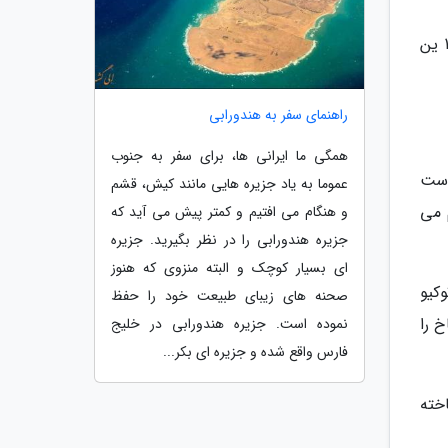
برای رفتن به این معبد باید با خط نارنجی JR Chuo به ایستگاه کاندا بروید که 10 دقیقه فاصله دارد و قیمت بلیط آن 180 ین
راهنمای سفر به هندورابی
همگی ما ایرانی ها، برای سفر به جنوب
است
عموما به یاد جزیره هایی مانند کیش، قشم
 می
و هنگام می افتیم و کمتر پیش می آید که
جزیره هندورابی را در نظر بگیرید. جزیره
ای بسیار کوچک و البته منزوی که هنوز
هر توکیو
صحنه های زیبای طبیعت خود را حفظ
ی کاخ را
نموده است. جزیره هندورابی در خلیج
فارس واقع شده و جزیره ای بکر...
خته