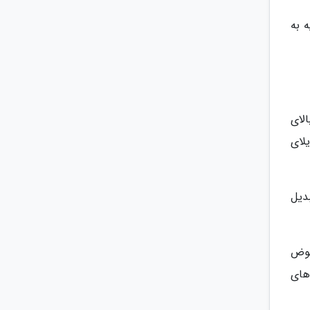
فقط در 2 ژانویه به مناسبت تبریک سال نو و در 23 فوریه به
لای
لای
ه رینزای تبدیل
 حوض
های