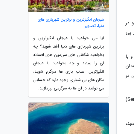
هیجان انگیزترین و برترین شهربازی های
اکوسا و در
دنیا، تصاویر
 پی
آیا می خواهید با هیجان انگیزترین و
برترین شهربازی های دنیا آشنا شوید؟ چه
بخواهید شگفتی های سرزمین های افسانه
 و با
ای را ببینید و چه بخواهید با هیجان
به سمت آن ها برمی گشت. در نتیجه معبد Sensoji در همان
انگیزترین اسباب بازی ها سرگرم شوید،
ذهبی در
مکان های بی شماری وجود دارد که حسابی
می توانید در آن ها به سرگرمی بپردازید.
این معبد دو دروازه دارد که یکی برای داخل شدن (دروازه Kaminarimon) و دیگری برای بیرون رفتن از معبد (دروازه Sensoji)
وم معبد،