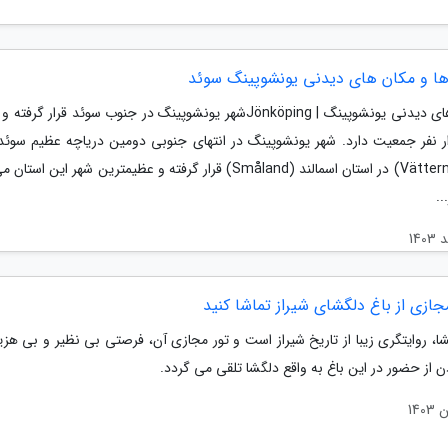
ها و مکان های دیدنی یونشوپینگ سوئد
جاذبه های دیدنی یونشوپینگ | Jönköpingشهر یونشوپینگ در جنوب سوئد قرار گر
هزار نفر جمعیت دارد. شهر یونشوپینگ در انتهای جنوبی دومین دریاچه عظیم سوئد 
واترن (Vättern) در استان اسمالند (Småland) قرار گرفته و عظیمترین شهر این ا
..
مجازی از باغ دلگشای شیراز تماشا کنید
ا، روایتگری زیبا از تاریخ شیراز است و تور مجازی آن، فرصتی بی نظیر و بی هزی
 از حضور در این باغ به واقع دلگشا تلقی می گردد.