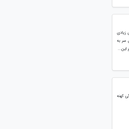
 زیادی
 سر به
این...
ی کهنه