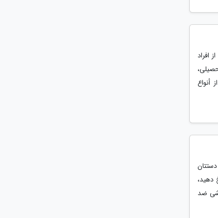
 افراد
حصیلی،
 أنواع
دستتان
 دهید،
وشی ضد