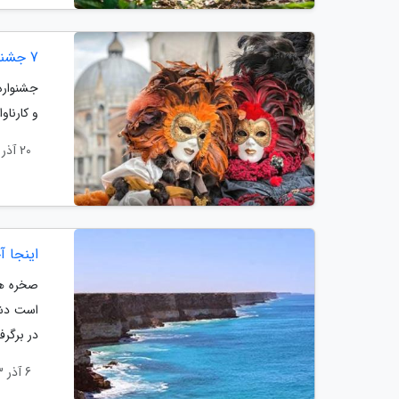
7 جشنواره فرهنگی جهان که نباید از دست دهید
جشنواره
و کارناو
20 آذر 1403
اینجا آ
صخره های
در برگرفته و 1000 کیلومتر از شرق به غرب کشیده شد
6 آذر 1403