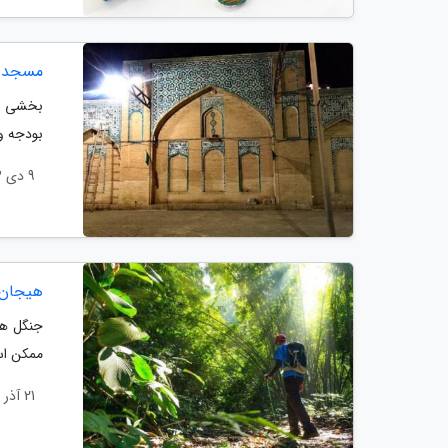
مسجد ت
بخشی از
بودجه و 
9 دی 1403
هیجان 
جنگل ها
ممکن اس
21 آذر 1403