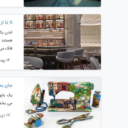
11 تا از لوکس ترین رستوران های لندن؛ تجربه اصیل بریتانیایی!
لندن یک
هستند ک
فلک می ک
14 بهمن 1403
جان بخ
یک بانوی
می بخشد 
17 دی 1403