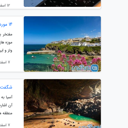
12 اسفند 1403
14 مورد از برترین شهرهای دیدنی بریتانیا
مفتخر ب
موزه های
ولز و ای
7 اسفند 1403
شگفت ا
آن اشاره
منطقه ها
7 اسفند 1403