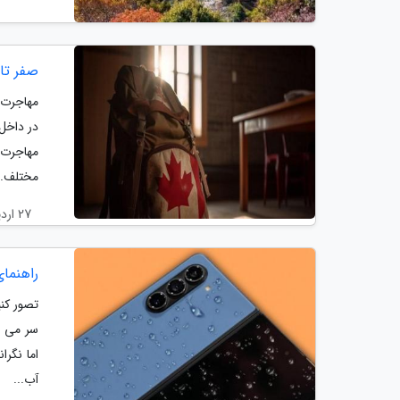
صفر تا
مهاجرت 
در داخل
مهاجرت 
مختلف..
27 اردیبهشت 1404
راهنما
تصور کن
سر می خ
اما نگر
آب...