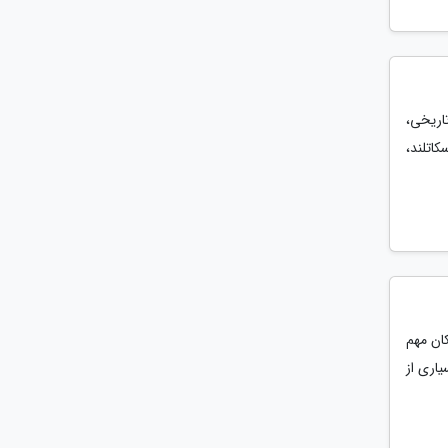
اریخی،
اتلند،
 عظمتش، جاذبه های گردشگری فراوانی دارد و در اینجا به 9 مکان مهم
یاری از