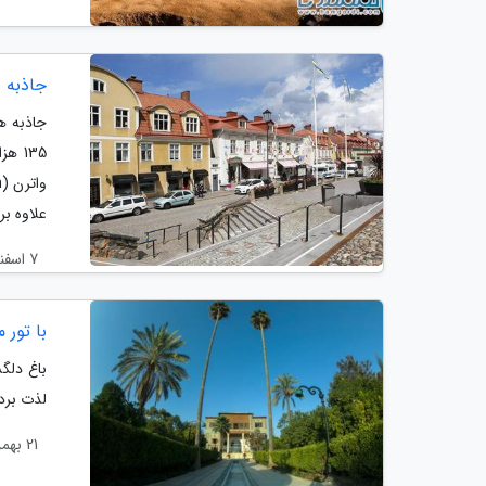
جاذبه 
135 
علاوه بر.
7 اسفند 1403
با تور 
باغ دلگش
لذت بردن
21 بهمن 1403