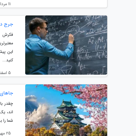
11 مرداد 1405
جرج دان
فکرش را
معتبرتر
این پیش
کنید...
5 اسفند 1404
جاهای 
چقدر با
اند، یک
شما را ب
25 مهر 1404