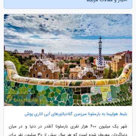
بلیط هواپیما به بارسلونا سرزمین گلادیاتورهای آبی اناری پوش
شهر یک میلیون 600 هزار نفری بارسلونا آنقدر در دنیا و در میان
دنیاگردان معروف شده است که هر سال بیش از 30 میلیون نفر برای