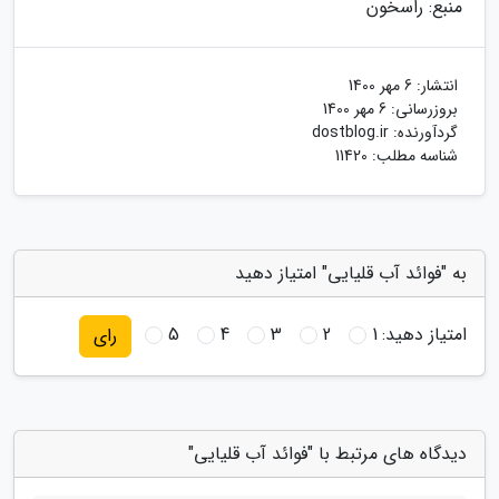
منبع: راسخون
انتشار:
6 مهر 1400
بروزرسانی:
6 مهر 1400
گردآورنده:
dostblog.ir
شناسه مطلب: 11420
به "فوائد آب قلیایی" امتیاز دهید
امتیاز دهید:
1
2
3
4
5
رای
دیدگاه های مرتبط با "فوائد آب قلیایی"