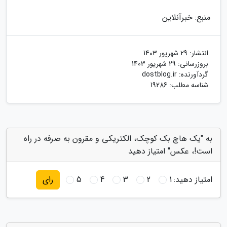
منبع: خبرآنلاین
انتشار:
29 شهریور 1403
بروزرسانی:
29 شهریور 1403
گردآورنده:
dostblog.ir
شناسه مطلب: 19286
به "یک هاچ بک کوچک، الکتریکی و مقرون به صرفه در راه
است!، عکس" امتیاز دهید
امتیاز دهید:
1
2
3
4
5
رای