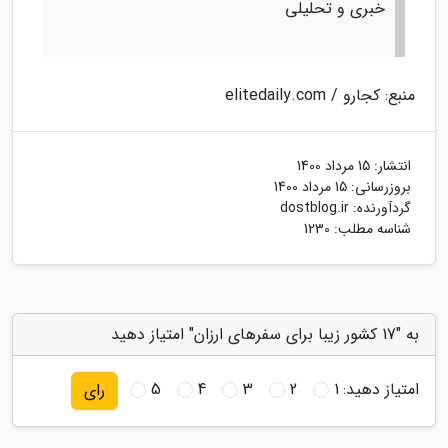
خبری و تحلیلی
منبع: کجارو / elitedaily.com
انتشار:
15 مرداد 1400
بروزرسانی:
15 مرداد 1400
گردآورنده:
dostblog.ir
شناسه مطلب: 1230
به "17 کشور زیبا برای سفرهای ارزان" امتیاز دهید
امتیاز دهید:
1
2
3
4
5
رای