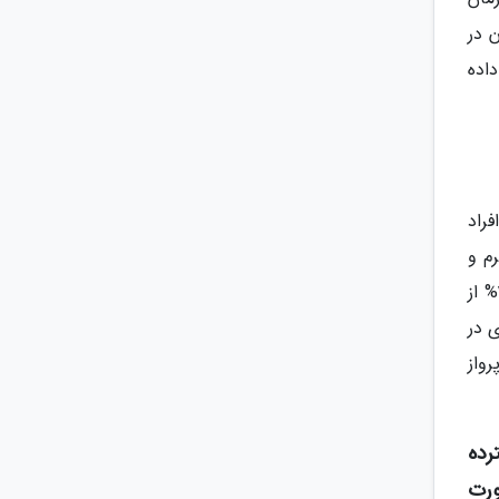
 در
داده
فراد
م و
عمل جراحی زیبایی، علتی شده است که گردشگران پزشکی به سوی ترکیه جذب شوند. در واقع، برآورد شده است که 32% از
 در
رواز
رده
ورت