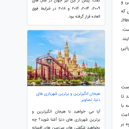
گفت. پیش از این نیز جهان در سال های
ی و
2009، 2014، 2016 و 2018 در شرایط فوق
 که
العاده قرار گرفته بود.
بیماران، در رابطه با خدمات دندان پزشکی از سراسر جهان به این کشور مراجعه می نمایند. طبق گزارشات Healthcare Europa،
ا دارا است.
یند.
ایی
رست
هیجان انگیزترین و برترین شهربازی های
ند تا
دنیا، تصاویر
 با
آیا می خواهید با هیجان انگیزترین و
باعث
برترین شهربازی های دنیا آشنا شوید؟ چه
 بر
بخواهید شگفتی های سرزمین های افسانه