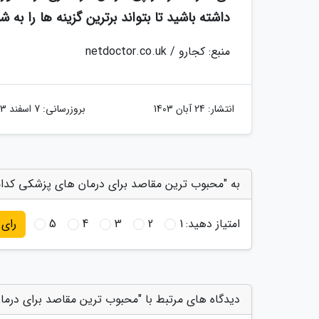
داشته باشید تا بتواند برترین گزینه ها را به شم
منبع: کجارو / netdoctor.co.uk
انتشار:
24 آبان 1403
بروزرسانی:
7 اسفند 1403
به "محبوب ترین مقاصد برای درمان های پزشکی کدامن
امتیاز دهید:
1
2
3
4
5
رای
دیدگاه های مرتبط با "محبوب ترین مقاصد برای درم