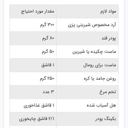
مواد لازم
مقدار مورد احتیاج
آرد مخصوص شیرینی پزی
300 گرم
پودر قند
80 گرم
ماست چکیده یا شیرین
50 گرم
ماست برای رومال
1 قاشق
روغن جامد یا کره
250 گرم
تخم مرغ
3 عدد
هل آسیاب شده
1 قاشق غذاخوری
بکینگ پودر
2/1 قاشق چایخوری