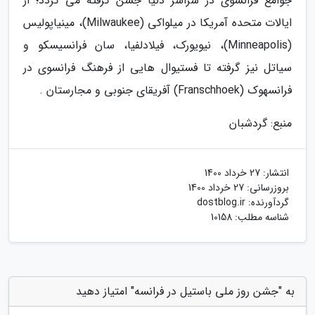
جوامع فرانسوی در سراسر دنیا جشن گرفته می گردد؛ از
ایالات متحده آمریکا در میلواکی (Milwaukee)، مینیاپولیس
(Minneapolis)، نیویورک، فیلادلفیا، سان فرانسیسکو و
سیاتل نیز گرفته تا فستیوال هایی از فرهنگ فرانسوی در
فرانسهوک (Franschhoek) آفریقای جنوبی و مجارستان .
منبع: گردشبان
انتشار:
27 خرداد 1400
بروزرسانی:
27 خرداد 1400
گردآورنده:
dostblog.ir
شناسه مطلب: 10158
به "جشن روز ملی باستیل در فرانسه" امتیاز دهید